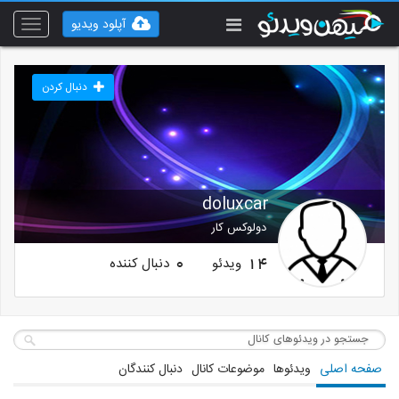
آپلود ویدیو
Toggle
vigation
دنبال کردن
doluxcar
دولوکس کار
ویدئو
دنبال کننده
0
14
صفحه اصلی
ویدئوها
موضوعات کانال
دنبال کنندگان