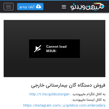
آپلود ویدیو
Toggle
vigation
Cannot load
M3U8:
فروش دستگاه گان بیمارستانی خارجی
به کانال تلگرام مابپیوندید :
http://t.me/goldoziorgan
به کانال اینستا مابپیوندید:
https://instagram.com/_u/goldozi.com.embroidery