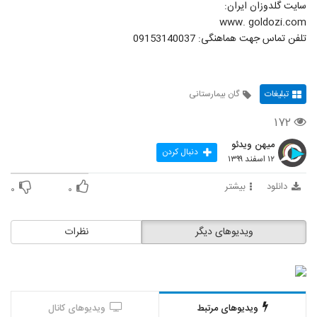
سایت گلدوزان ایران:
www. goldozi.com
تلفن تماس جهت هماهنگی: 09153140037
تبلیغات
گان بیمارستانی
۱۷۲
میهن ویدئو
دنبال کردن
۱۲ اسفند ۱۳۹۹
دانلود
بیشتر
۰
۰
ویدیوهای دیگر
نظرات
ویدیوهای مرتبط
ویدیوهای کانال