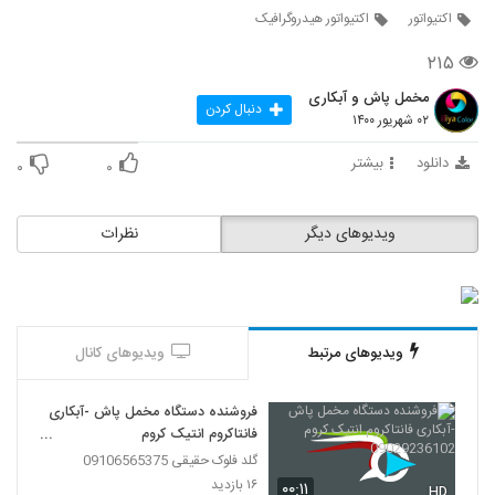
اکتیواتور
اکتیواتور هیدروگرافیک
۲۱۵
مخمل پاش و آبکاری
دنبال کردن
۰۲ شهریور ۱۴۰۰
دانلود
بیشتر
۰
۰
ویدیوهای دیگر
نظرات
ویدیوهای مرتبط
ویدیوهای کانال
فروشنده دستگاه مخمل پاش -آبکاری
فانتاکروم انتیک کروم
09029236102
گلد فلوک حقیقی 09106565375
۱۶ بازدید
۰۰:۱۱
HD