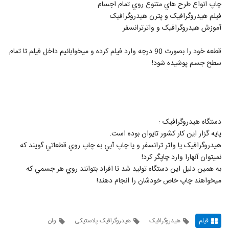
چاپ انواع طرح هاي متنوع روي تمام اجسام
فيلم هيدروگرافيک و پترن هيدروگرافيک
آموزش هيدروگرافيک و واترترانسفر
قطعه خود را بصورت 90 درجه وارد فيلم کرده و ميخوابانيم داخل فيلم تا تمام
سطح جسم پوشيده شود!
دستگاه هيدروگرافيک :
پايه گزار اين کار کشور تايوان بوده است.
هيدروگرافيک يا واتر ترانسفر و يا چاپ آبي به چاپ روي قطعاتي گويند که
نميتوان آنهارا وارد چاپگر کرد!
به همين دليل اين دستگاه توليد شد تا افراد بتوانند روي هر جسمي که
ميخواهند چاپ خاص خودشان را انجام دهند!
فیلم
هیدروگرافیک
هیدروگرافیک پلاستیکی
وان