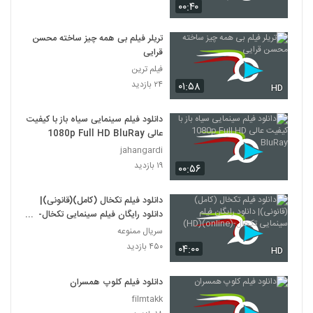
۰۰:۴۰
دانلود فیلم وروجک ها با لینک مستقیم و
کیفیت عالی
تریلر فیلم بی همه چیز ساخته محسن
19
۲,۰۳۵ بازدید
قرایی
فیلم ترین
فیلم ایرانی من کارگرم
۲۴ بازدید
۰۱:۵۸
HD
۲,۱۲۳ بازدید
20
دانلود فیلم سینمایی سیاه باز با کیفیت
عالی 1080p Full HD BluRay
دانلود فیلم سینمایی بیتابی بیتا
jahangardi
۱,۳۲۶ بازدید
21
۱۹ بازدید
۰۰:۵۶
دانلود فیلم اطراف آرامش با کیفیت عالی
دانلود فیلم تکخال (کامل)(قانونی)|
۴۶۳ بازدید
22
دانلود رایگان فیلم سینمایی تکخال-
(online)(HD)
سریال ممنوعه
۴۵۰ بازدید
دانلود فیلم بغض با کیفیت عالی
۰۴:۰۰
HD
۱,۵۰۱ بازدید
23
دانلود فیلم کلوپ همسران
filmtakk
دانلود فیلم قصه پریا به کارگردانی فریدون