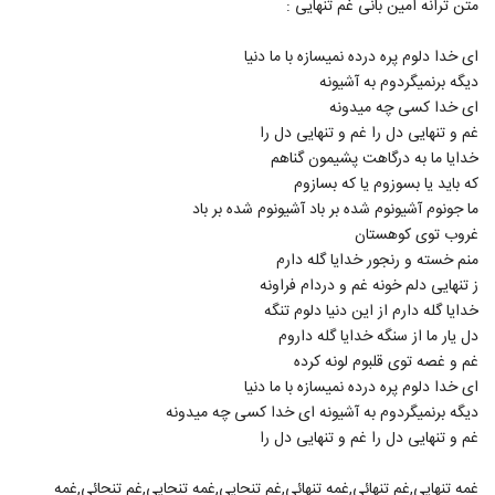
متن ترانه امین بانی غم تنهایی :
570
ای خدا دلوم پره درده نمیسازه با ما دنیا
آهنگ خندیدن تو از علی هاشمی(پاپ)
دیگه برنمیگردوم به آشیونه
۱,۱۶۰ بازدید
571
ای خدا کسی چه میدونه
غم و تنهایی دل را غم و تنهایی دل را
موزیک زیبای لیلای من از ایمان غلامی
خدایا ما به درگاهت پشیمون گناهم
۱,۸۵۰ بازدید
که باید یا بسوزوم یا که بسازوم
572
ما جونوم آشیونوم شده بر باد آشیونوم شده بر باد
غروب توی کوهستان
دانلود آهنگ تا ابد عاشقتم از امیرحسین نوشالی
منم خسته و رنجور خدایا گله دارم
به همراه متن ترانه
573
۱,۴۱۲ بازدید
ز تنهایی دلم خونه غم و دردام فراونه
خدایا گله دارم از این دنیا دلوم تنگه
دانلود آهنگ جدید و زیبای فریان با نام آی
دل یار ما از سنگه خدایا گله داروم
دیوونه (رمیکس)
غم و غصه توی قلبوم لونه کرده
574
۳,۵۰۸ بازدید
ای خدا دلوم پره درده نمیسازه با ما دنیا
دیگه برنمیگردوم به آشیونه ای خدا کسی چه میدونه
آهنگ تا اومدی (رمیکس) از امو باند(پاپ)
غم و تنهایی دل را غم و تنهایی دل را
۴,۰۶۹ بازدید
575
غمه تنهایی,غم تنهائی,غمه تنهائی,غم تنحایی,غمه تنحایی,غم تنحائی,غمه