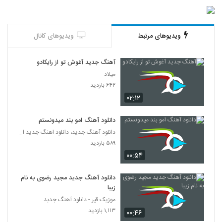
آهنگ یاسین ترکی بنام یه چیزی میگه نه
۱,۵۷۳ بازدید
582
ویدیوهای مرتبط
ویدیوهای کانال
دانلود آهنگ مرتضی سرمدی آغلاما اورگیم
آهنگ جدید آغوش تو از رایکادو
(Morteza Sarmadi Aghlama Urayim)
583
میلاد
۲,۲۸۸ بازدید
۶۴۲ بازدید
دانلود آهنگ حمید اصغری لو رفت (Hamid
۰۲:۱۲
Asghari Lo Raft)
584
۱,۶۶۹ بازدید
دانلود آهنگ امو بند میدونستم
دانلود آهنگ جدید، دانلود اهنگ جدید ایرانی
موزیک زیبای اهل عاشقی از فرزاد فرخ
۵۸۹ بازدید
۱,۷۹۵ بازدید
585
۰۰:۵۴
آهنگ محمدرضا هدایتی بنام عطر تو
دانلود آهنگ جدید مجید رضوی به نام
۱,۰۰۰ بازدید
زیبا
586
موزیک قیر - دانلود آهنگ جدبد
۱,۱۱۳ بازدید
۰۰:۴۶
موزیک زیبای عزیزم از حامد محضرنیا