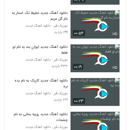
۰۰:۳۷
موزیک زیبای دیوانه جان از بابک مافی
۱,۶۱۹ بازدید
593
دانلود آهنگ جدید حفیظ تک استار به
نام گل مریم
موزیک قیر - دانلود آهنگ جدبد
افشین آذری آهنگ دلبری
۲۹۹ بازدید
۰۰:۵۴
۱,۹۸۵ بازدید
HD
594
دانلود آهنگ جدید ایوان بند به نام تو
موزیک زیبای با تو آرومم (رمیکس) از ماکان بند
فقط
۳,۰۵۴ بازدید
595
موزیک قیر - دانلود آهنگ جدبد
۳۳۳ بازدید
۰۰:۱۹
HD
آهنگ ناصر زینعلی بنام فقط باش
۱,۳۱۷ بازدید
دانلود آهنگ جدید کاریک به نام بده
596
بره
موزیک قیر - دانلود آهنگ جدبد
دانلود آهنگ مهدی تارخ دنیا دنیا (Mehdi
۲۲۹ بازدید
Tarokh Donya Donya)
۰۰:۲۳
597
۱,۵۵۸ بازدید
دانلود آهنگ جدید روزبه بمانی به نام
دانلود آهنگ لیلا از علیرضا قربانی
چشمات
۲,۰۷۲ بازدید
موزیک قیر - دانلود آهنگ جدبد
598