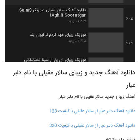
دانلود آهنگ سالار عقیلی صورتگر (Salar
Aghili Sooratgar)
605
۱,۴۶۷ بازدید
موزیک زیبای عهد کردم از ایوان بند
۲,۴۳۸ بازدید
606
موزیک زیبای ای یار از سینا شعبانخانی
۱,۸۶۹ بازدید
607
دانلود آهنگ جدید و زیبای سالار عقیلی با نام دلبر
عیار
دانلود آهنگ به کی بگم از امیرعلی
۲,۳۷۵ بازدید
608
آهنگ زیبا و جدید سالار عقیلی با نام دلبر عیار
دانلود آهنگ ابوالفضل اسماعیلی سرگردون
دانلود آهنگ دلبر عیار از سالار عقیلی با کیفیت 128
(Abolfazl Esmaeili Sargardoonam)
609
۱,۶۸۸ بازدید
دانلود آهنگ دلبر عیار از سالار عقیلی با کیفیت 320
موزیک زیبای حس دوست داشتن از سام نیا
۱,۱۷۸ بازدید