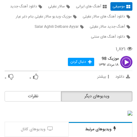
محسن چاوشی - در آستانه پیری (موزیک)
موسیقی
آهنگ های ایرانی
سالار عقیلی
دانلود آهنگ جدید
۱,۰۴۹ بازدید
616
دانلود آهنگ های سالار عقیلی
موزیک ویدیو سالار عقیلی بنام دلبر عیار
آهنگ جدید سالار عقیلی
Salar Aghili Delbare Ayyar
محسن چاووشی ترانه ای برای خوزستان خواند
و ممنوع الکار شد (آهنگ جدید)
617
دانلود آهنگ های سنتی
۸۵۳ بازدید
۱,۸۲۱
آهنگ جدید محسن چاوشی با نام باز آمدم
"آهنگ جدید محسن چاوشی"
موزیک 98
618
دنبال کردن
۱,۴۰۰ بازدید
۱۸ مرداد ۱۳۹۷
Mohsen Chavoshi - Khouzestan NEW
دانلود
بیشتر
۰
۰
محسن چاوشی خوزستان (محسن چاوشی)
619
۱,۰۳۰ بازدید
ویدیوهای دیگر
نظرات
ویدیوهای مرتبط
ویدیوهای کانال