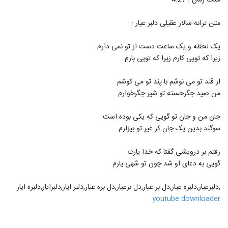
مدت زمان : 4:27
610
متن ترانه سالار عقیلی دلبر عیار :
آهنگ مسعود صابری بنام فرشته (رمیکس)
۲,۱۸۱ بازدید
611
یک لحظه و یک ساعت دست از تو نمی دارم
زیرا که تویی کارم زیرا که تویی بارم
دانلود آهنگ مسعود نیکخواه مال خودمی
(Masoud Nikkhah Male Khodami)
از قند تو می نوشم با پند تو می کوشم
612
۱,۷۰۸ بازدید
من صید جگرخسته تو شیر جگرخوارم
دانلود آهنگ مستم کن از سان بند به همراه
جان من و جان تو گویی که یکی بوده است
متن ترانه
613
سوگند بدین یک جان کز غیر تو بیزارم
۱,۹۷۰ بازدید
رفتم بر درویشی گفتا که خدا یارت
دانلود آهنگ اشکان ورمزیار صورت ماهت
(Ashkan Varmazyar Sorat Mahet)
گویی به دعای او شد چون تو شهی یارم
614
۱,۴۵۷ بازدید
,دلبرعیار,دلبره عیار,دل بر عیار,دل برعیار,دل بره عیار,دلبر ایار,دلبرایار,دلبره ایار
محسن چاوشی - موزیک ویدئو زیبا شرمساری
youtube downloader
- انتخابات 96 - آهنگ جدید محسن چاوشی
615
۸۵۳ بازدید