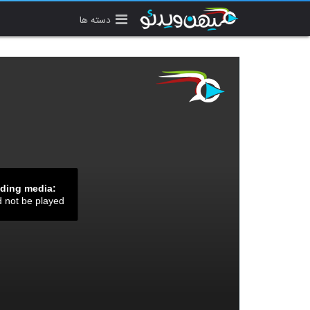
دسته ها
ading media:
d not be played