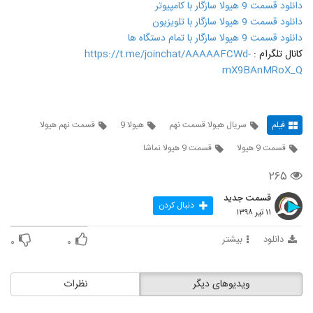
دانلود قسمت 9 هیولا سازگار با کامپیوتر
دانلود قسمت 9 هیولا سازگار با تلویزیون
دانلود قسمت 9 هیولا سازگار با تمام دستگاه ها
کانال تلگرام :
https://t.me/joinchat/AAAAAFCWd-
mX9BAnMRoX_Q
فیلم
سریال هیولا قسمت نهم
هیولا 9
قسمت نهم هیولا
قسمت 9 هیولا
قسمت 9 هیولا نماشا
۲۶۵
قسمت جدید
دنبال کردن
۱۱ تیر ۱۳۹۸
دانلود
بیشتر
۰
۰
ویدیوهای دیگر
نظرات