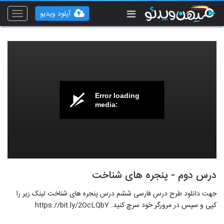
آپلود ویدیو
Toggle
vigation
Error loading
media:
درس دوم - پنجره های شناخت
جهت دانلود طرح درس فارسی ششم درس پنجره های شناخت لینک زیر را
کپی و سپس در مرورگر خود سرچ کنید. https://bit.ly/2OcLQbY