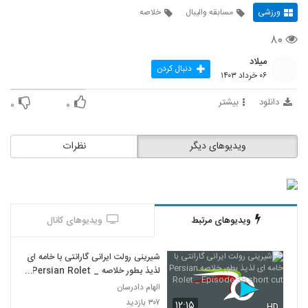
ورزشی
مسابقه والیبال
خلاصه
۸۰
میلاد
دنبال کردن
۰۶ خرداد ۱۴۰۳
دانلود
بیشتر
۰
۰
ویدیوهای دیگر
نظرات
ویدیوهای مرتبط
ویدیوهای کانال
شیرینی رولت ایرانی گارانتی با خامه ای
لذیذ بطور خلاصه Persian Rolet _
Episode 38 short cut
الهام دادرسان
۳۰۷ بازدید
۱۲:۱۵
HD