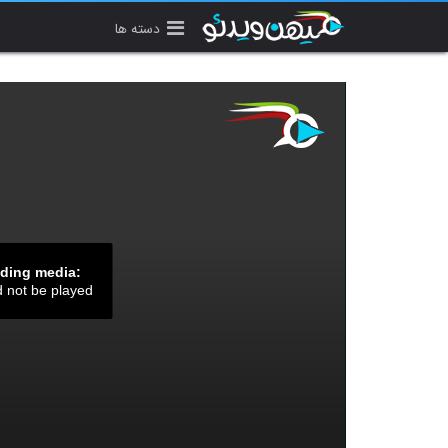
دسته ها
ading media:
d not be played