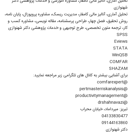
تحلیل آماری، آنالیز مالی کامفار، مشاوره آموزشی و خدمات پژوهشی دکتر
شهنوازی
تحلیل آماری، آنالیز مالی کامفار، مدیریت ریسک، مشاوره پروپوزال، پایان نامه،
روش تحقیق، فصل چهار، طراحی پرسشنامه، مقاله نویسی، مشاوره کسب و
کار، ترجمه متون تخصصی، طرح توجیهی و خدمات پژوهشی دکتر شهنوازی
SPSS
Eviews
STATA
WinQSB
COMFAR
SHAZAM
برای آشنایی بیشتر به کانال های تلگرامی زیر مراجعه نمایید:
@comfarexpert
@pertmasterriskanalysis
@productivitymanagement
@drshahnavazi
تبریز: میرداماد، خیابان محراب
04133830477
09144163860
دکتر شهنوازی