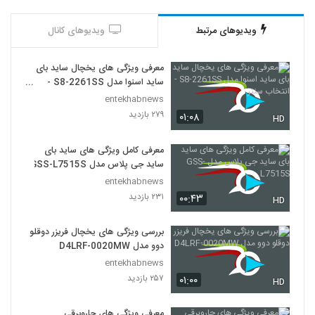
ویدیوهای مرتبط
ویدیوهای کانال
معرفی ویژگی های یخچال ساید بای
ساید اسنوا مدل S8-2261SS -
انتخاب سنتر
entekhabnews
۲۷۹ بازدید
۰۱:۰۸
HD
معرفی کامل ویژگی های ساید بای
ساید جی پلاس مدل GSS-L7515S
entekhabnews
۲۳۱ بازدید
۰۰:۴۳
HD
بررسی ویژگی های یخچال فریزر دوقلو
دوو مدل D4LRF-0020MW
entekhabnews
۲۵۷ بازدید
۰۱:۰۰
HD
معرفی ویژگی های جاروبرقی