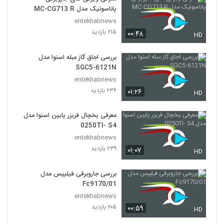
پاناسونیک مدل MC-CG713 R
entekhabnews
۲۱۵ بازدید
۰۰:۴۸
HD
بررسی اجاق گاز مبله اسنوا مدل
SGC5-6121N
entekhabnews
۲۳۶ بازدید
۰۱:۲۶
HD
معرفی یخچال فریزر پایین اسنوا مدل
0250TI- S4
entekhabnews
۲۳۹ بازدید
۰۱:۰۷
HD
بررسی جاروبرقی فیلیپس مدل
Fc9170/01
entekhabnews
۲۰۵ بازدید
۰۰:۵۹
HD