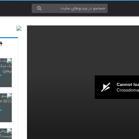
Cannot lo
Crossdomai