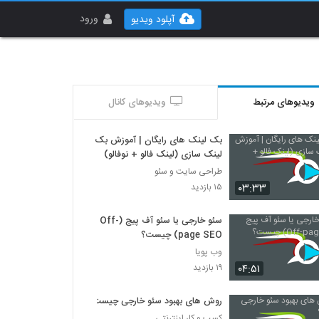
ورود
آپلود ویدیو
ویدیوهای مرتبط
ویدیوهای کانال
بک لینک های رایگان | آموزش بک
لینک سازی (لینک فالو + نوفالو)
طراحی سایت و سئو
۰۳:۳۳
۱۵ بازدید
سئو خارجی یا سئو آف پیج (Off-
page SEO) چیست؟
وب پویا
۰۴:۵۱
۱۹ بازدید
روش های بهبود سئو خارجی چیست؟
کسب و کار اینترنتی