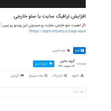
افزایش ترافیک سایت با سئو خارجی
اگر اهمیت سئو خارجی سایتت رو نمیدونی این ویدیو رو بیین. گر
https://signcompany.ir/page.aspx?
فیلم
سئو خارجی
گروه ساین
دنبال کردن
۰۴ اسفند ۱۴۰۰
دانلود
اشتراک
بعدا میبینم
گزارش