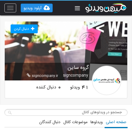
آپلود ویدیو
Toggle
vigation
دنبال کردن
گروه ساین
signcompany
signcompany.ir
ویدئو
دنبال کننده
0
41
صفحه اصلی
ویدئوها
موضوعات کانال
دنبال کنندگان