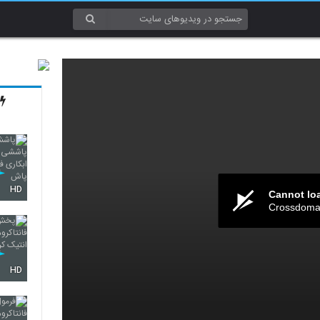
HD
Cannot lo
Crossdomai
HD