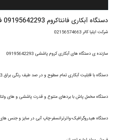
دستگاه آبکاری فانتاکروم 09195642293 فرمول آبکاری فانتاکروم
شرکت ایلیا کالر 02156574663
سازنده ی دستگاه های آبکاری کروم پاششی 09195642293
دستگاه با قابلیت آبکاری تمام سطوح و در صد طیف رنگی براق.09362709033
دستگاه مخمل پاش با بردهای متنوع و قدرت پاششی و های ولتاژهای مختل
دستگاه هیدروگرافیک-واترترانسفر-چاپ آبی در سایز و جنس های استیل و 
فروش مواد اولیه اعم از: