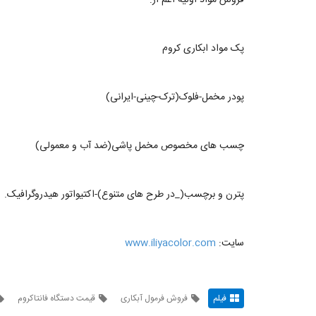
پک مواد ابکاری کروم
پودر مخمل-فلوک(ترک-چینی-ایرانی)
چسب های مخصوص مخمل پاشی(ضد آب و معمولی)
پترن و برچسب(_در طرح های متنوع)-اکتیواتور هیدروگرافیک.
سایت:
www.iliyacolor.com
فیلم
فروش فرمول آبکاری
قیمت دستگاه فانتاکروم