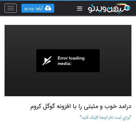
آپلود ویدیو
Toggle
vigation
Error loading
media:
درامد خوب و مثبتی را با افزونه گوگل کروم
"
براي ثبت نام اينجا کليک کنيد
"