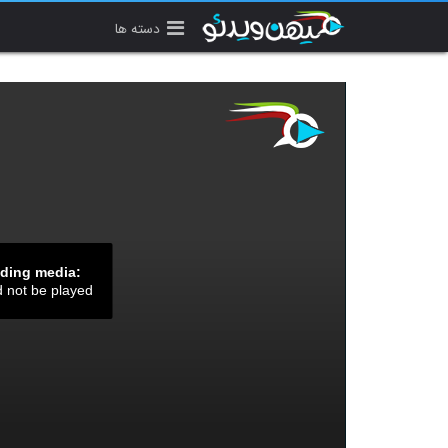
دسته ها
ading media:
d not be played