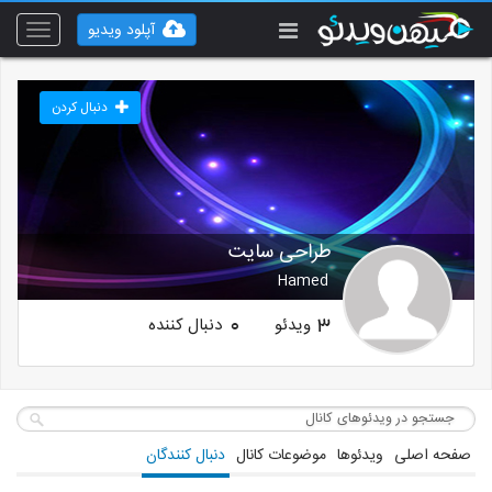
آپلود ویدیو
Toggle
vigation
دنبال کردن
طراحی سایت
Hamed
ویدئو
دنبال کننده
0
3
صفحه اصلی
ویدئوها
موضوعات کانال
دنبال کنندگان