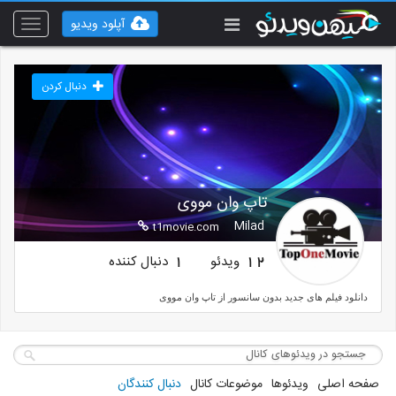
آپلود ویدیو
Toggle
vigation
دنبال کردن
تاپ وان مووی
Milad
t1movie.com
ویدئو
دنبال کننده
1
12
دانلود فیلم های جدید بدون سانسور از تاپ وان مووی
صفحه اصلی
ویدئوها
موضوعات کانال
دنبال کنندگان