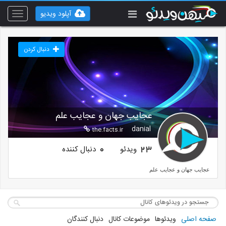
آپلود ویدیو
Toggle
vigation
دنبال کردن
عجایب جهان و عجایب علم
danial
the.facts.ir
ویدئو
دنبال کننده
0
23
عجایب جهان و عجایب علم
صفحه اصلی
ویدئوها
موضوعات کانال
دنبال کنندگان