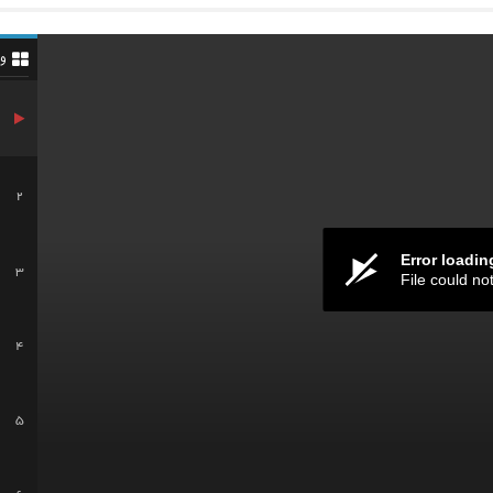
و
2
Error loadin
3
File could no
4
5