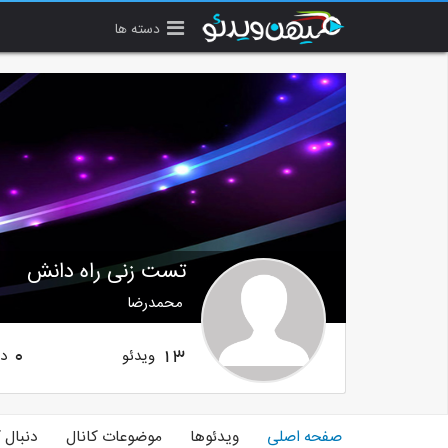
دسته ها
تست زنی راه دانش
محمدرضا
ویدئو
دن
0
13
صفحه اصلی
ویدئوها
موضوعات کانال
دنبال 