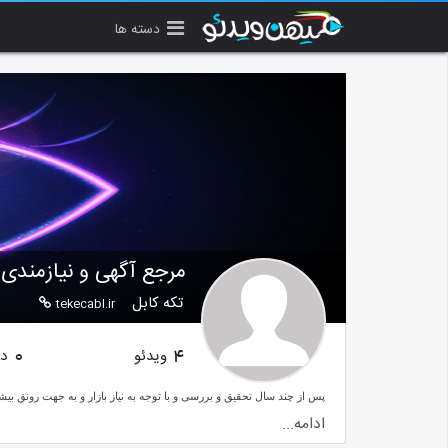
دسته ها
مرجع آگهی و نیازمندی 
تکه کابل
tekecabl.ir
ویدئو
دن
0
4
ادامه...