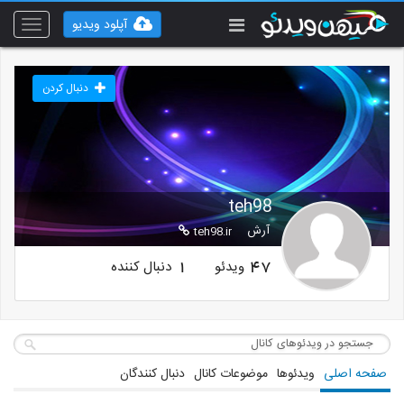
آپلود ویدیو
Toggle
vigation
دنبال کردن
teh98
آرش
teh98.ir
ویدئو
دنبال کننده
1
47
صفحه اصلی
ویدئوها
موضوعات کانال
دنبال کنندگان