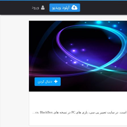
ورود
آپلود ویدیو
دنبال کردن
دانلود بازی کامپیوتری در نسخه های کم و فوق فشرده، دانلود نرم افزار، برطرف کردن ارورها و ایرادات نرم افزاری و سخت افزاری و آموزش شبکه هدف اصلی تعمیر پی سی است. در سایت تعمیر پی سی، بازی های PC در نسخه های Elamigos، CorePack، Dodi، FitGirl، R.G.Mechanics، BlackBox و KaOs بارگزاری می شوند. برای دانلود بازی لینک های داخلی در نظر گرفته شده تا از سرعت حیرت انگیز سرور دانلود تعمیر پی سی لذت ببرید. سخت افزار و نرم افزار شبکه و کامپیوتر مورد بررسی قرار می گیرد. ما در مشکلات کنار شما هستیم.