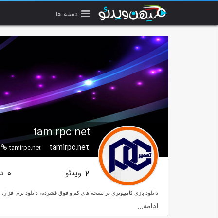
دسته ها
tamirpc.net
tamirpc.net
tamirpc.net
ویدئو
دن
0
2
ادامه...