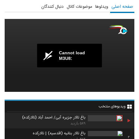
صفحه اصلی
ویدئوها
موضوعات کانال
دنبال کنندگان
Cannot load
M3U8:
ویدیوهای منتخب
باغ تالار جزیره آبی/ احمد آباد (تالارکده)
۵۸۹ بازدید
باغ تالار بنانیه (اقدسیه) | تالارکده
2