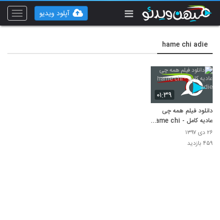
آپلود ویدیو
Toggle
vigation
hame chi adie
۰۱:۳۹
دانلود فیلم همه چی
عادیه کامل - hame chi
adie
۲۶ دی ۱۳۹۷
۴۵۹ بازدید