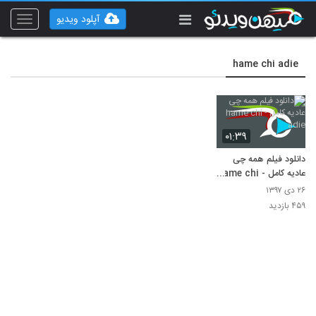
آپلود ویدیو
Toggle
vigation
hame chi adie
۰۱:۳۹
دانلود فیلم همه چی
عادیه کامل - hame chi
adie
۲۶ دی ۱۳۹۷
۴۵۹ بازدید