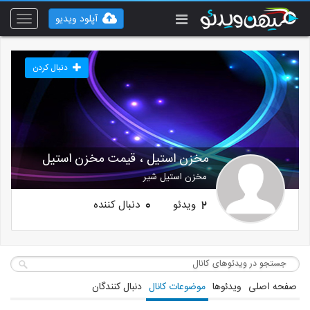
آپلود ویدیو
Toggle
vigation
دنبال کردن
مخزن استیل ، قیمت مخزن استیل
مخزن استیل شیر
ویدئو
دنبال کننده
0
2
صفحه اصلی
ویدئوها
موضوعات کانال
دنبال کنندگان