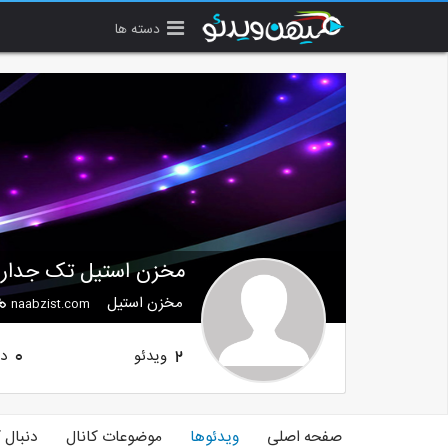
دسته ها
مخزن استیل تک جداره 
مخزن استیل
naabzist.com
ویدئو
دن
0
2
صفحه اصلی
ویدئوها
موضوعات کانال
دنبال 