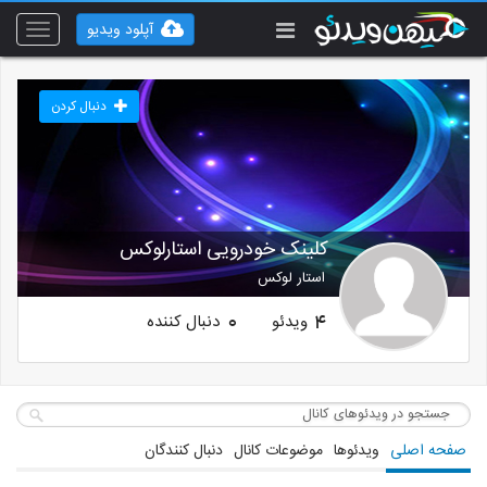
آپلود ویدیو
Toggle
vigation
دنبال کردن
کلینک خودرویی استارلوکس
استار لوکس
ویدئو
دنبال کننده
0
4
صفحه اصلی
ویدئوها
موضوعات کانال
دنبال کنندگان