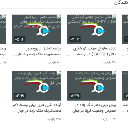
کنندگان
۰۵:۱۴
۰۷:۱۷
۴
نقش سازمان جهانى گردشگرى
مراسم تجلیل از پروفسور
وبین
حلال ( GHTO ) در توسعه
محمدشریف ملک زاده و اعطاى
موضو
گردشگرى
دکتراى افتخارى توسط رئیس
بیت 
۱۷۰ بازدید
۱۰۲ بازدید
۱۱۱ بازدید
IAUP
۰۳:۴۰
۰۱:۳۹
۰
اده
پیش بینی دکتر ملک زاده در
آینده نگرى امروز ایران توسط دکتر
خصوص وضعیت کرونا در جهان
محمدشریف ملک زاده در چهار
سال قبل
۱۳۹ بازدید
۱۳۸ بازدید