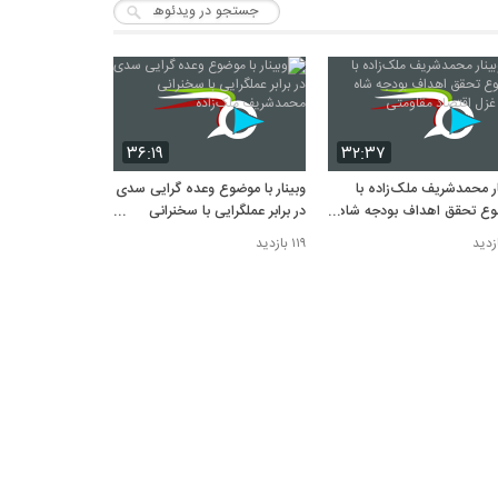
۳۶:۱۹
۳۲:۳۷
ار محمدشریف ملک‌زاده با
وبینار با موضوع وعده گرایی سدی
ع تحقق اهداف بودجه شاه
در برابر عملگرایی با سخنرانی
غزل اقتصاد مقاومتی
محمدشریف ملک‌زاده
۱۱۹ بازدید