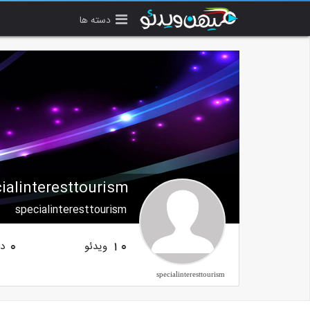
دسته ها
ialinteresttourism
specialinteresttourism
ویدئو
دن
0
10
specialinteresttourism