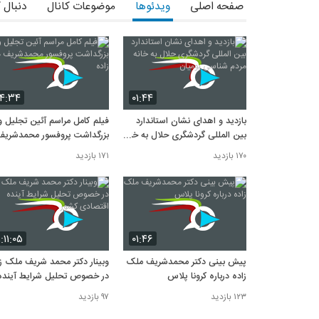
صفحه اصلی
ویدئوها
موضوعات کانال
دنبال 
۴:۳۴
۰۱:۴۴
بازديد و اهداى نشان استاندارد
فيلم كامل مراسم آئين تجليل و
بين المللى گردشگرى حلال به خانه
بزرگداشت پروفسور محمدشريف
مردم شناسى بوميان
ملك زاده
۱۷۰ بازدید
۱۷۱ بازدید
۱:۱۱:۰۵
۰۱:۴۶
پیش بینی دکتر محمدشریف ملک
وبینار دکتر محمد شریف ملک ز
زاده درباره کرونا پلاس
در خصوص تحلیل شرایط آینده
اقتصادی کشور
۱۲۳ بازدید
۹۷ بازدید