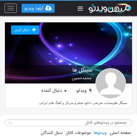
آپلود ویدیو
Toggle
vigation
دنبال کردن
سینگل ها
محمدحسین
ویدئو
دنبال کننده
0
9
سینگل هاوبسایت تفریحی دانلود فیلم و سریال و آهنگ های ایرانی
صفحه اصلی
ویدئوها
موضوعات کانال
دنبال کنندگان