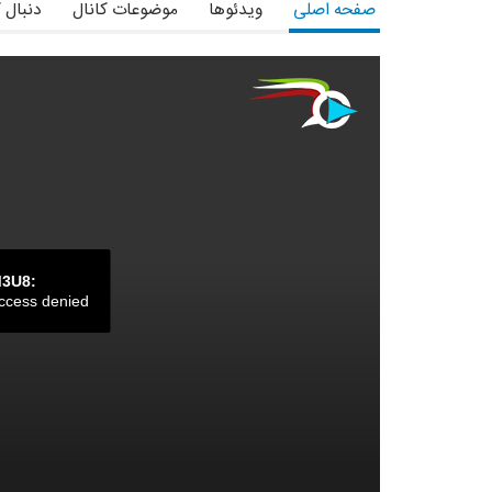
صفحه اصلی
ویدئوها
موضوعات کانال
دنبال 
M3U8:
ccess denied