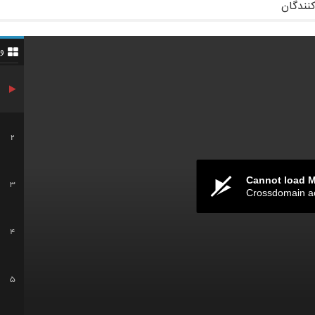
کنندگان
و
2
Cannot load 
3
Crossdomain a
4
5