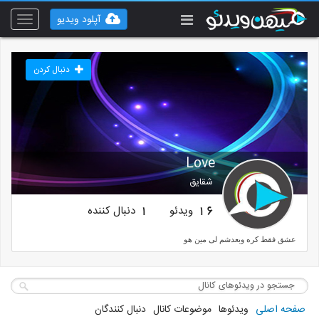
آپلود ویدیو
Toggle
vigation
دنبال کردن
Love
شقایق
ویدئو
دنبال کننده
1
16
عشق فقط کره وبعدشم لی مین هو
صفحه اصلی
ویدئوها
موضوعات کانال
دنبال کنندگان