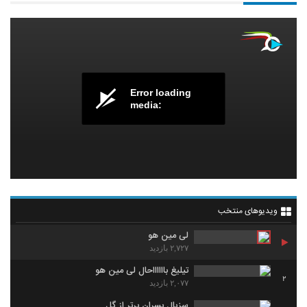
Error loading
media:
ویدیوهای منتخب
لی مین هو
۲,۷۲۷ بازدید
تیلیغ بااااااحال لی مین هو
2
۲,۰۷۷ بازدید
سزیال بسران برتر از گل