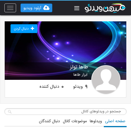
آپلود ویدیو
Toggle
vigation
دنبال کردن
طاها تولز
ابزار طاها
ویدئو
دنبال کننده
0
9
صفحه اصلی
ویدئوها
موضوعات کانال
دنبال کنندگان