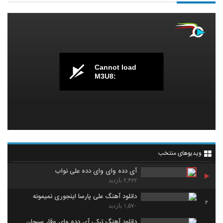
Cannot load
M3U8:
ویدیوهای منتخب
آی دده وای وای دده علی نواب
۲,۳۶۲ بازدید
دانلود آهنگ علی پارسا اینجوری نمیمونه
2
۱,۵۷۰ بازدید
دانلود آهنگ ترکی آی دده وای وقار سبحان