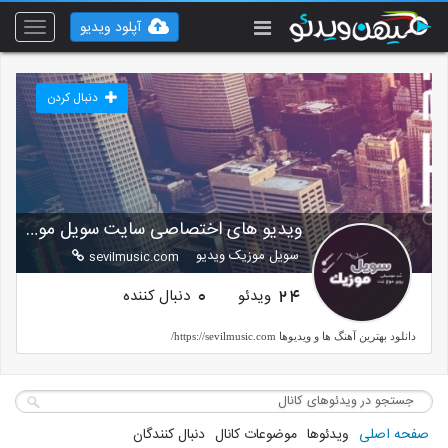
آپلود ویدیو
Toggle
vigation
دنبال کردن
ویدیو های اختصاصی سایت سویل موزیک
سویل موزیک ویدیو
sevilmusic.com
ویدئو
دنبال کننده
0
24
دانلود بهترین آهنگ ها و ویدیوها https://sevilmusic.com/
صفحه اصلی
ویدئوها
موضوعات کانال
دنبال کنندگان