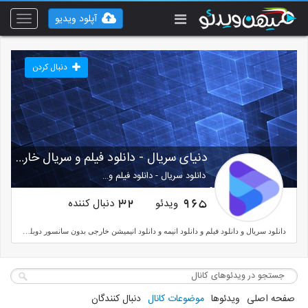
آپلود ویدیو
Toggle
vigation
دنبال کردن
دنیای سریال - دانلود فیلم و سریال خارجی
دانلود سریال - دانلود فیلم و…
serialblog.blog.ir
ویدئو
دنبال کننده
32
965
دانلود سریال و دانلود فیلم و دانلود انیمه و دانلود انیمیشن خارجی بدون سانسور دوبله و زیرنویس فارسی با لینک مستقیم
صفحه اصلی
ویدئوها
موضوعات کانال
دنبال کنندگان