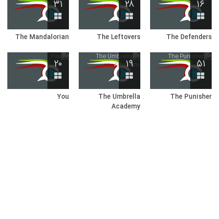
۳۱
۲۸
۱۶
The Mandalorian
The Leftovers
The Defenders
۲۰
۱۹
۵۱
You
The Umbrella
The Punisher
Academy