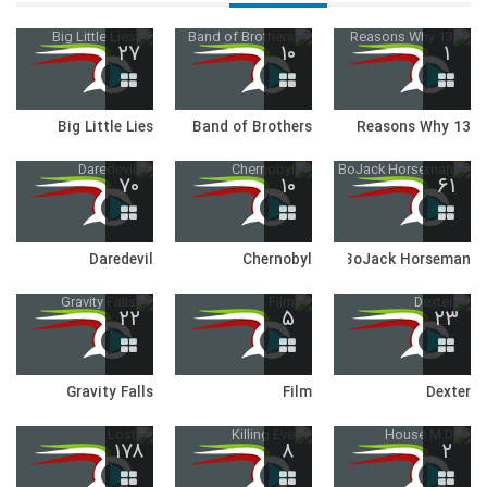
۲۷
۱۰
۱
Big Little Lies
Band of Brothers
13 Reasons Why
۷۰
۱۰
۶۱
Daredevil
Chernobyl
BoJack Horseman
۲۲
۵
۲۳
Gravity Falls
Film
Dexter
۱۷۸
۸
۲