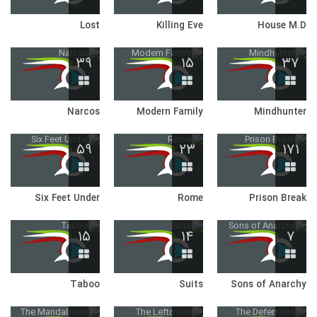
Lost
Killing Eve
House M.D
۳۹
۱۵
۳۷
Narcos
Modern Family
Mindhunter
۵۹
۲۳
۱۷۱
Six Feet Under
Rome
Prison Break
۱۵
۱۴
۷
Taboo
Suits
Sons of Anarchy