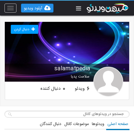
آپلود ویدیو
Toggle
vigation
دنبال کردن
salamatpedia
سلامت پدیا
ویدئو
دنبال کننده
0
6
صفحه اصلی
ویدئوها
موضوعات کانال
دنبال کنندگان