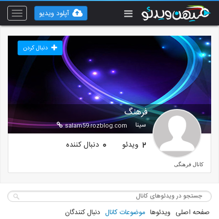
آپلود ویدیو
Toggle
vigation
دنبال کردن
فرهنگ
سینا
salam59.rozblog.com
ویدئو
دنبال کننده
0
2
کانال فرهنگی
صفحه اصلی
ویدئوها
موضوعات کانال
دنبال کنندگان