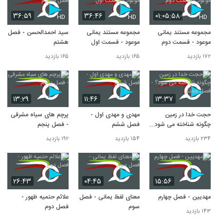
۳۶:۵۹
۳۶:۴۶
۰۱:۰۵:۵۸
HD
HD
HD
مجموعه مستند یمانی
مجموعه مستند یمانی
سید احمدالحسن - فصل
موعود - قسمت دوم
موعود - قسمت اول
هشتم
۱۷۲ بازدید
۱۶۵ بازدید
۱۶۵ بازدید
۱۳:۲۹
۱۱:۴۶
۱۳:۳۷
حجت خدا در زمین
مهدی و مهدی اول -
پرچم های سیاه مشرقی
چگونه شناخته می شود؟
فصل ششم
- فصل پنجم
- فصل هفتم
۲۳۴ بازدید
۱۵۴ بازدید
۱۹۲ بازدید
۲۶:۴۳
۰۴:۴۵
۱۵:۵۶
مهدیین - فصل چهارم
معنای لفظ یمانی - فصل
علائم حتمیه ظهور -
سوم
فصل دوم
۱۴۳ بازدید