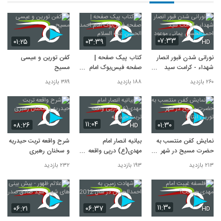
۰۷:۳۳
۰۱:۲۵
۰۳:۳۹
HD
نورانی شدن قبور انصار
کتاب پیک صفحه |
کفن تورین و عیسی
شهداء - کرامت سید
صفحه‌ فیس‌بوک امام
مسیح
احمدالحسن یمانی
احمد الحسن علیه السلام
۲۶۰ بازدید
۱۸۸ بازدید
۳۸۹ بازدید
موعود
۱۱:۰۴
۰۸:۲۶
۰۱:۳۰
HD
نمايش كفن منتسب به
بیانیه انصار امام
شرح واقعه تربت حیدریه
حضرت مسيح در شهر
مهدی(ع) درپی واقعه
و سخنان رهبری
تورین ایتالیا
تربت حیدریه
۲۱۳ بازدید
۱۹۳ بازدید
۲۳۲ بازدید
۱۱:۳۰
۰۶:۲۱
۰۶:۳۷
HD