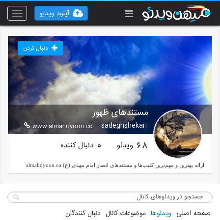
آپلود ویدیو
Toggle
vigation
دنبال کردن
مستندهای ظهور
sadeghshekari
www.almahdyoon.co
ویدئو
دنبال کننده
0
68
ارائه بهترین و مهم‌ترین کلیپ‌ها و مستندهای انصار امام مهدی (ع) almahdyoon.co
صفحه اصلی
ویدئوها
موضوعات کانال
دنبال کنندگان