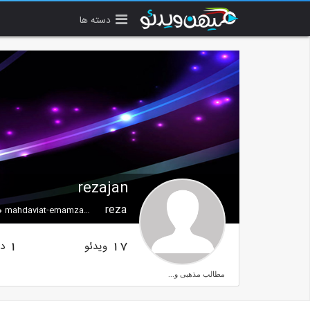
دسته ها
rezajan
reza
mahdaviat-emamzaman.rozblog.com
ویدئو
دن
1
17
مطالب مذهبی و...