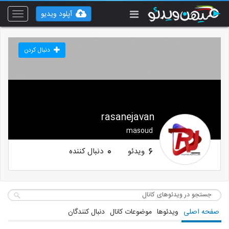
آپلود ویدیو
Toggle
vigation
دنبال کردن
rasanejavan
masoud
ویدئو
دنبال کننده
0
6
صفحه اصلی
ویدئوها
موضوعات کانال
دنبال کنندگان