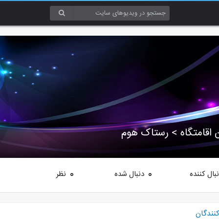
 اقامتگاه > رستاک هوم
بال کننده
دنبال شده
نظر
0
0
کنندگان