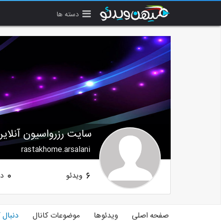
دسته ها
سایت رزرواسیون آنلاین
rastakhome.arsalani
ویدئو
دن
0
6
صفحه اصلی
ویدئوها
موضوعات کانال
دنبال 