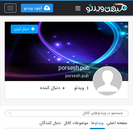
آپلود ویدیو
Toggle
vigation
دنبال کردن
porsesh.pub
porsesh.pub
ویدئو
دنبال کننده
0
1
صفحه اصلی
ویدئوها
موضوعات کانال
دنبال کنندگان