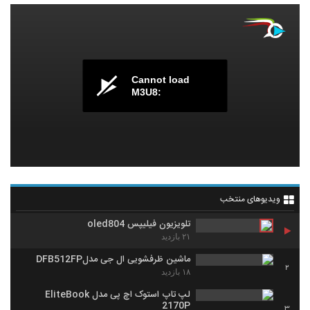
Cannot load
M3U8:
ویدیوهای منتخب
تلویزیون فیلیپس oled804
۲۱ بازدید
ماشین ظرفشویی ال جی مدلDFB512FP
2
۱۸ بازدید
لپ تاپ استوک اچ پی مدل EliteBook
2170P
3