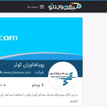
دسته ها
پویافناوران کوثر
شرکت
www.pfkvision.com
ویدئو
دن
0
6
ادامه...