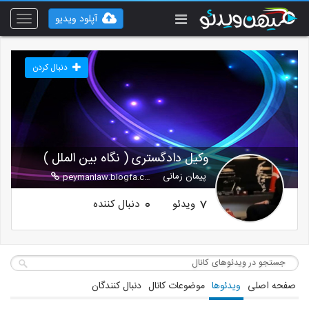
آپلود ویدیو
Toggle
vigation
دنبال کردن
وکیل دادگستری ( نگاه بین الملل )
پیمان زمانی
peymanlaw.blogfa.com
ویدئو
دنبال کننده
0
7
صفحه اصلی
ویدئوها
موضوعات کانال
دنبال کنندگان