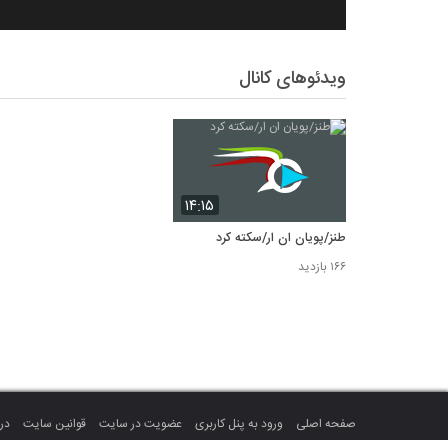
ویدئوهای کانال
۱۴:۱۵
طنز/پویان ان ار/سکته کرد
۱۶۶ بازدید
صفحه اصلی
ورود به پنل کاربری
عضویت در سایت
قوانین سایت
درب