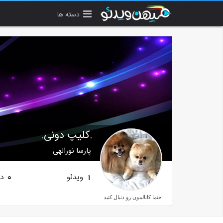
دسته ها
.کلیپ دونی.
پارسا نورالهی
ویدئو
دن
0
1
حتما کانالمون رو دنبال کنید