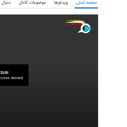
صفحه اصلی
ویدئوها
موضوعات کانال
دنبال 
M3U8:
ccess denied