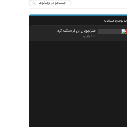
یدیوهای منتخب
طنز/پویان ان ار/سکته کرد
۱۶۶ بازدید