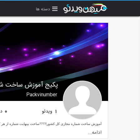
دسته ها
پکیج آموزش ساخت شم
Packvinumber
ویدئو
دن
0
1
ادامه...