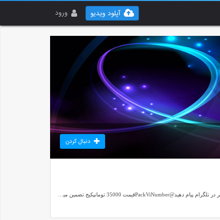
ورود
آپلود ویدیو
دنبال کردن
آموزش ساخت شماره مجازی کل کشورا????ساخت بینهایت شماره از هر کشورساخت بی نهایت اکانت در شبکه های مجازیساخت تی دیتابرای خرید و اطلاعات بیشتر به آیدی زیر در تلگرام پیام دهید@PackViNumberقیمت 35000 تومانپکیج تضمین میشود و دارای یک هفته پشتیبانی 24 ساعته است !شماره مجازی خودتون رو بسازید و کسب در آمد کنیدکسب در آمد از فروش شماره مجازی یکی از راه های پیشرفت سریعتر شما است#کسب_درآمد#شماره_مجازی#شماره#تلگرام#تضمینی#اینستاگرام