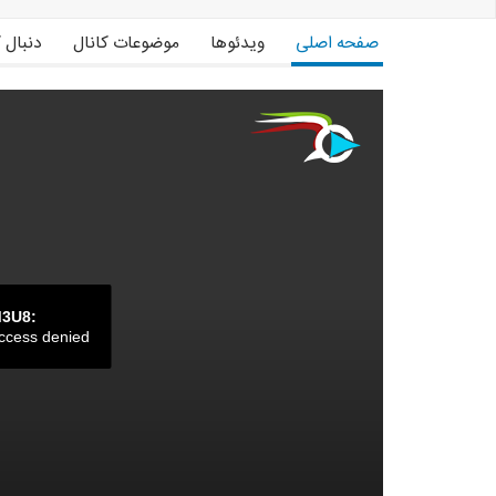
صفحه اصلی
ویدئوها
موضوعات کانال
دنبال 
M3U8:
ccess denied